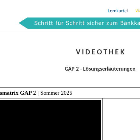
V I D E O T H E K
GAP 2 - Lösungserläuterungen
smatrix GAP 2
| Sommer 2025